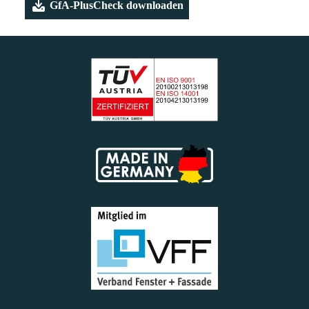
GfA-PlusCheck downloaden