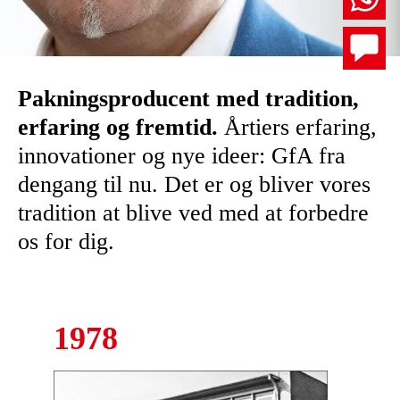
Pakningsproducent med tradition,
erfaring og fremtid.
Årtiers erfaring,
innovationer og nye ideer: GfA fra
dengang til nu. Det er og bliver vores
tradition at blive ved med at forbedre
os for dig.
1978
Skære- og
præcis mo
tætningsr
producent