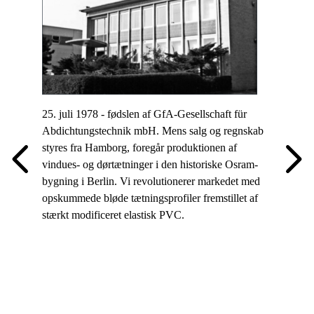
og det fø
Geräteba
25. juli 1978 - fødslen af GfA-Gesellschaft für
Abdichtungstechnik mbH. Mens salg og regnskab
ftware -
styres fra Hamborg, foregår produktionen af
an meget
vindues- og dørtætninger i den historiske Osram-
bygning i Berlin. Vi revolutionerer markedet med
opskummede bløde tætningsprofiler fremstillet af
stærkt modificeret elastisk PVC.
197