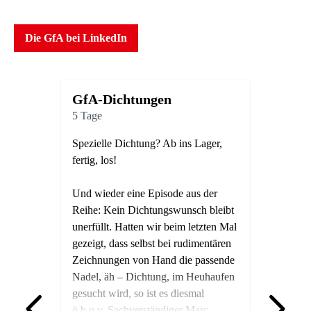
0
5
6
Die GfA bei LinkedIn
1
6
7
2
7
8
GfA-Dichtungen
GfA-D
5 Tage
3 Tage
3
8
9
Spezielle Dichtung? Ab ins Lager,
Fensterd
fertig, los!
Funktion
Energiee
4
9
0
Und wieder eine Episode aus der
Reihe: Kein Dichtungswunsch bleibt
Fensterd
unerfüllt. Hatten wir beim letzten Mal
modernen
5
0
1
hr
gezeigt, dass selbst bei rudimentären
Aufgaben
Zeichnungen von Hand die passende
Nadel, äh – Dichtung, im Heuhaufen
Sie schü
gesucht wird, so ist es diesmal
Schlagre
ö.b.u.v. Sachverständiger Marc
tragen zu