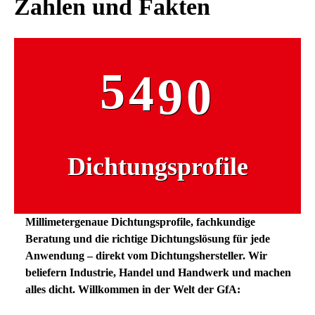
Zahlen und Fakten
👉 https://lnkd.in/dBYcuj48.
jeweili
4
3
8
9
Wir sehen es als unsere Passion an,
Auch der
jedem Kunden die gewünschte
PVC ist 
5
4
9
0
Dichtung zu liefern. Selbst wenn das
wirtscha
Werkzeug dafür eigens gebaut
Flexibili
werden muss. Aber das ist eine
und hohe 
6
5
1
andere Geschichte.
dauerhaf
witterun
anspruc
Dichtungsprofile
7
6
2
Hinzu k
geschäum
8
7
3
Millimetergenaue Dichtungsprofile, fachkundige
leises Sc
Beratung und die richtige Dichtungslösung für jede
Ausführu
Anwendung – direkt vom Dichtungshersteller. Wir
selbstkl
9
8
4
beliefern Industrie, Handel und Handwerk und machen
mit Ausr
alles dicht. Willkommen in der Welt der GfA:
Antideh