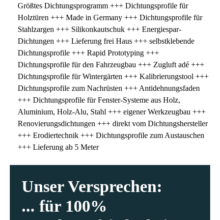
9
5
Größtes Dichtungsprogramm +++ Dichtungsprofile für
Mit über
Holztüren +++ Made in Germany +++ Dichtungsprofile für
eigenem
Stahlzargen +++ Silikonkautschuk +++ Energiespar-
Extrusio
6
Dichtungen +++ Lieferung frei Haus +++ selbstklebende
Prototyp
Dichtungsprofile +++ Rapid Prototyping +++
wir die 
Dichtungsprofile für den Fahrzeugbau +++ Zugluft adé +++
Sanieru
7
Dichtungsprofile für Wintergärten +++ Kalibrierungstool +++
Dichtungsprofile zum Nachrüsten +++ Antidehnungsfaden
Sie such
+++ Dichtungsprofile für Fenster-Systeme aus Holz,
Fensterd
8
Aluminium, Holz-Alu, Stahl +++ eigener Werkzeugbau +++
Renovierungsdichtungen +++ direkt vom Dichtungshersteller
Dann sch
+++ Erodiertechnik +++ Dichtungsprofile zum Austauschen
Shop-Kat
9
+++ Lieferung ab 5 Meter
https://
Oder spr
Unser Versprechen:
unterstü
Bemuster
... für 100%
Beratung