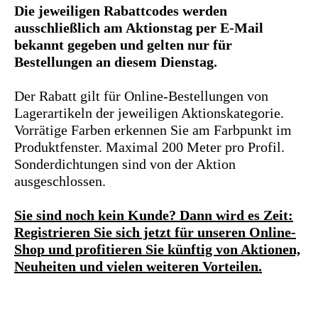
9
0
Die jeweiligen Rabattcodes werden
ausschließlich am Aktionstag per E-Mail
bekannt gegeben und gelten nur für
0
1
Bestellungen an diesem Dienstag.
Der Rabatt gilt für Online-Bestellungen von
1
2
Lagerartikeln der jeweiligen Aktionskategorie.
Vorrätige Farben erkennen Sie am Farbpunkt im
Produktfenster. Maximal 200 Meter pro Profil.
2
3
Sonderdichtungen sind von der Aktion
ausgeschlossen.
3
4
Sie sind noch kein Kunde? Dann wird es Zeit:
Registrieren Sie sich jetzt für unseren Online-
Shop und profitieren Sie künftig von Aktionen,
4
5
Neuheiten und vielen weiteren Vorteilen.